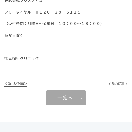
株式会社プリメディカ
フリーダイヤル：０１２０－３９－５１１９
（受付時間：月曜日～金曜日 １０：００～１８：００）
※祝日除く
徳島検診クリニック
＜新しい記事＞
＜前の記事＞
一 覧 へ