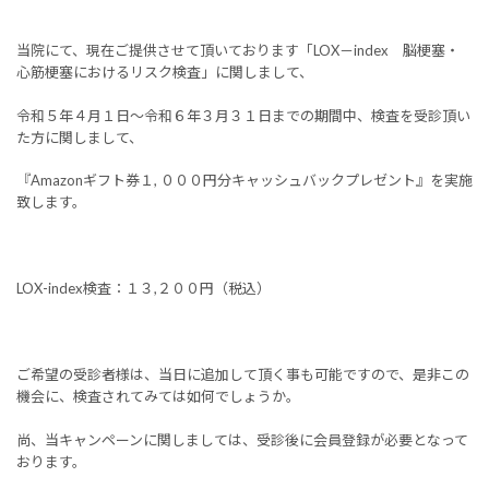
当院にて、現在ご提供させて頂いております「LOX－index 脳梗塞・
心筋梗塞におけるリスク検査」に関しまして、
令和５年４月１日～令和６年３月３１日までの期間中、検査を受診頂い
た方に関しまして、
『Amazonギフト券１, ０００円分キャッシュバックプレゼント』を実施
致します。
LOX-index検査：１３,２００円（税込）
ご希望の受診者様は、当日に追加して頂く事も可能ですので、是非この
機会に、検査されてみては如何でしょうか。
尚、当キャンペーンに関しましては、受診後に会員登録が必要となって
おります。