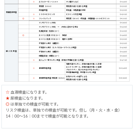
☆
エラスターゼ1 + CA19-9
すい臓がんなど
（¥4,620）
骨密度（DEXA）
骨密度の減少を調べる検査
（¥5,500）
筋肉量検査
筋肉量・体脂肪量の測定
（¥3,300）
骨粗鬆症検査
☆
２５ ＯＨビタミンＤ
ビタミンＤ欠乏検査
（¥2,900）
◎
☆
フレイルパック
骨密度（DEXA）+筋肉量・体脂肪量+25 OHビタミンD
（¥9,500）
マンモグラフィ2方向
（¥5,830）
マンモグラフィ1方向 → 2方向に追加する場合
（¥2,200）
乳房超音波（乳房エコー）
（¥4,400）
◎
エイバス (乳房３Ｄエコー）【単独】
（¥6,600）
エイバス (乳房３Ｄエコー）【健診と併用】
（¥5,500）
子宮頸がん検診（細胞診）
（¥3,520）
子宮頸がん検診（ヒトパピローマウイルス検査）
（¥6,380）
婦人科検査
子宮体がん検診（細胞診）
（¥4,620）
経腟超音波（経腟エコー）
（¥5,830）
☆
抗ミュラー管ホルモン検査 （卵巣の予備能を調べる検査）
（¥6,710）
性腺刺激ホルモン… 卵巣の働きが悪いと高値
エストラジオール… 卵巣の働きが悪いと低値
☆
更年期障害検査
（¥15,620）
プロラクチン… 乳汁を分泌させるホルモン
甲状腺機能検査… 甲状腺ホルモン検査
女性ホルモンの低下による
☆
更年期障害検査+骨密度（DEXA)
（¥19,800）
骨密度の減少を調べる検査
☆
血液検査になります。
★
尿検査になります。
◎
は単独での検査が可能です。
リスク検査は、単独での検査が可能です。但し（月・火・水・金）
14：00～16：00までで検査が可能となります。