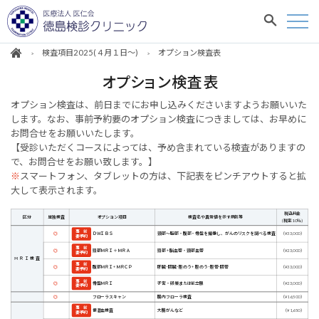
検査項目2025(４月１日～)
オプション検査表
オプション検査表
オプション検査は、前日までにお申し込みくださいますようお願いいた
します。
なお、事前予約要のオプション検査につきましては、お早めに
お問合せをお願いいたします。
【受診いただくコースによっては、予め含まれている検査がありますの
で、お問合せをお願い致します。】
※
スマートフォン、タブレットの方は、下記表をピンチアウトすると拡
大して表示されます。
税込料金
区分
単独検査
オプション項目
検査名や異常値を示す病気等
(税率10％)
事 前
◎
頸部～胸部・腹部・骨盤を撮像し、がんのリスクを調べる検査
（¥33,000）
ＤＷＩＢＳ
要予約
事 前
◎
頭部 + 脳血管・頸部血管
（¥23,000）
頭部ＭＲＩ＋ＭＲＡ
要予約
ⅯＲＩ検査
事 前
◎
肝臓･膵臓･胆のう + 胆のう･胆管･膵管
（¥33,000）
腹部ＭＲＩ+ＭＲＣＰ
要予約
事 前
◎
子宮・卵巣または前立腺
（¥23,000）
骨盤ＭＲＩ
要予約
◎
フローラスキャン
腸内フローラ検査
（¥16,500）
事 前
大腸がんなど
（¥1,650）
便潜血検査
要予約