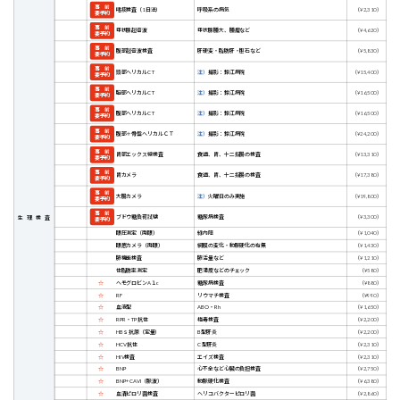
事 前
呼吸系の病気
（¥2,310）
喀痰検査（1日法）
要予約
事 前
甲状腺腫大、腫瘤など
（¥4,620）
甲状腺超音波
要予約
事 前
肝硬変・脂肪肝・胆石など
（¥5,830）
腹部超音波検査
要予約
事 前
注）
撮影：鈴江病院
（¥15,400）
頭部ヘリカルCT
要予約
事 前
注）
撮影：鈴江病院
（¥16,500）
胸部ヘリカルCT
要予約
事 前
注）
撮影：鈴江病院
（¥16,500）
腹部ヘリカルCT
要予約
事 前
注）
撮影：鈴江病院
（¥24,200）
腹部＋骨盤ヘリカルＣＴ
要予約
事 前
食道、胃、十二指腸の検査
（¥13,310）
胃部エックス線検査
要予約
事 前
食道、胃、十二指腸の検査
（¥17,380）
胃カメラ
要予約
事 前
注）
火曜日のみ実施
（¥19,800）
大腸カメラ
要予約
事 前
糖尿病検査
（¥3,300）
ブドウ糖負荷試験
生理検査
要予約
眼圧測定（両眼）
緑内障
（¥1,040）
眼底カメラ（両眼）
網膜の変化・動脈硬化の有無
（¥1,430）
肺機能検査
肺活量など
（¥1,210）
体脂肪率測定
肥満度などのチェック
（¥580）
☆
ヘモグロビンA１c
糖尿病検査
（¥880）
☆
RF
リウマチ検査
（¥990）
☆
血液型
ABO・Rh
（¥1,650）
☆
RPR・TP抗体
梅毒検査
（¥2,200）
☆
HBｓ抗原（定量）
B型肝炎
（¥2,200）
☆
HCV抗体
C型肝炎
（¥2,310）
☆
HIV検査
エイズ検査
（¥2,310）
☆
BNP
心不全など心臓の負担検査
（¥2,750）
☆
BNP+CAVI（脈波）
動脈硬化検査
（¥6,380）
☆
血清ピロリ菌検査
ヘリコバクターピロリ菌
（¥2,860）