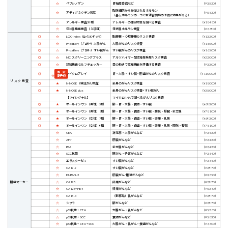
☆
ペプシノゲン
胃粘膜委縮など
（¥3,520）
脂肪細胞から分泌されるホルモン
☆
アディポネクチン測定
（¥5,830）
（善玉ホルモンの一つで生活習慣病の予防に効果がある）
☆
アレルギー検査39種
アレルギ―の原因物質を調べる検査
（¥18,480）
☆
甲状腺機能検査（３項目）
甲状腺ホルモン検査
（¥8,690）
◎
☆
LOX-index（ﾛｯｸｽｲﾝﾃﾞｯｸｽ）
脳梗塞・心筋梗塞のリスク検査
（¥13,200）
◎
☆
ProtoKey（ﾌﾟﾛﾄｷｰ）大腸がん
大腸がんのリスク検査
（¥16,500）
◎
☆
ProtoKey（ﾌﾟﾛﾄｷｰ）すい臓がん
すい臓がんのリスク検査
（¥16,500）
◎
☆
MCIスクリーニングプラス
アルツハイマー型認知症発症リスク検査
（¥22,000）
◎
☆
認知機能セルフチェッカ―
目の動きで認知機能を評価する検査
（¥3,300）
事 前
◎
胃・大腸・すい臓・胆道がんのリスク検査
（¥110,000）
マイクロアレイ
☆
要予約
リスク検査
◎
★
N-NOSE（線虫がん検査）
全身のがんリスク検査
（¥18,000）
◎
★
N-NOSE plus
全身のがんリスク検査+すい臓がん
（¥35,000）
【マイシグナル】
マイクロRNAで調べるがんリスク検査
◎
★
オールインワン（男性）5種
肺・胃・大腸・食道・すい臓
（¥69,300）
◎
★
オールインワン（男性）8種
肺・胃・大腸・食道・すい臓・膀胱・腎臓・前立腺
（¥78,100）
◎
★
オールインワン（女性）7種
肺・胃・大腸・食道・すい臓・卵巣・乳房
（¥69,300）
◎
★
オールインワン（女性）9種
肺・胃・大腸・食道・すい臓・卵巣・乳房・膀胱・腎臓
（¥78,100）
☆
CEA
消化器・大腸がんなど
（¥2,420）
☆
AFP
肝臓がんなど
（¥2,420）
☆
PSA
前立腺がんなど
（¥2,420）
☆
SCC抗原
肺がん・子宮がんなど
（¥2,640）
☆
エラスターゼ1
すい臓がんなど
（¥2,640）
☆
CA19-9
すい臓がんなど
（¥2,970）
☆
DUPAN-2
肝臓がん･胆道がんなど
（¥3,850）
腫瘍マーカー
☆
CA125
卵巣がんなど
（¥2,970）
☆
CA125+HE4
卵巣がんなど
（¥5,280）
☆
CA15-3
（転移性）乳がんなど
（¥2,970）
☆
シフラ
肺がんなど
（¥2,970）
☆
p53抗体 + CEA
大腸がん・乳がんなど
（¥5,280）
☆
p53抗体 + SCC
食道がんなど
（¥5,830）
☆
p53抗体 + CEA + SCC
大腸がん・乳がん・食道がんなど
（¥6,600）