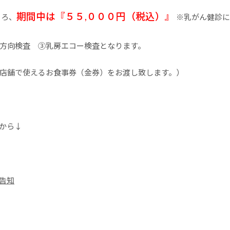
期間中は『５５,０００円（税込）』
ころ、
※乳がん健診に
方向検査 ③乳房エコー検査となります。
店舗で使えるお食事券（金券）をお渡し致します。）
から↓
告知