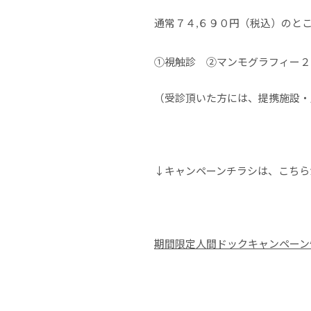
通常７４,６９０円（税込）のと
①視触診 ②マンモグラフィー２
（受診頂いた方には、提携施設・
↓キャンペーンチラシは、こちら
期間限定人間ドックキャンペーン