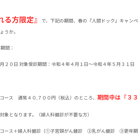
れる方限定』
で、下記の期間、春の『人間ドック』キャンペ
ょうか。
付期間：
月２０日 対象受診期間：令和４年４月１日～令和４年５月３１日
期間中は『３３
コース 通常４０,７００円（税込）のところ、
対象となります。（婦人科健診が不要な方）
クコース＋婦人科健診（①子宮頸がん健診 ②乳がん健診 ③更年